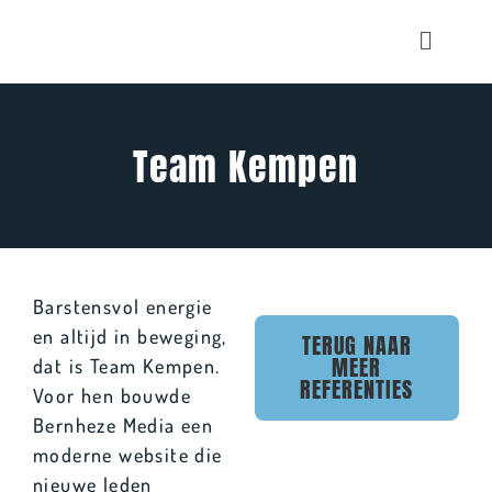
Ga
naar
Toggle
inhoud
Navigat
Home
Diensten
Team Kempen
Ons team
Portfolio
Nieuws
Barstensvol energie
Onze producten
en altijd in beweging,
TERUG NAAR
MEER
dat is Team Kempen.
Contact
REFERENTIES
Voor hen bouwde
Bernheze Media een
Winkelwagen
moderne website die
nieuwe leden