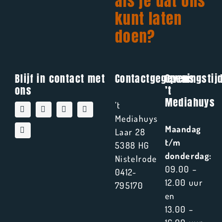
als je dat ons
kunt laten
doen?
Blijf in contact met
Contactgegevens
Openingstij
ons
’t
Mediahuys
’t
Mediahuys
Maandag
Laar 28
t/m
5388 HG
donderdag:
Nistelrode
09.00 –
0412-
12.00 uur
795170
en
13.00 –